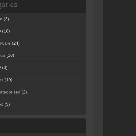
gories
ta
(3)
Q
(10)
mware
(24)
ode
(10)
D
(3)
er
(19)
ategorised
(2)
eo
(9)