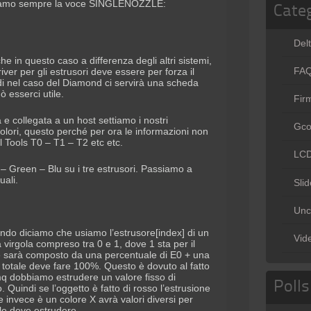
itiamo sempre la voce SINGLENOZZLE:
Cate
Del
che in questo caso a differenza degli altri sistemi,
FA
ver per gli estrusori deve essere per forza il
i nel caso del Diamond ci servirà una scheda
ò esserci utile.
Fir
e collegata a un host settiamo i nostri
Gc
colori, questo perché per ora le informazioni non
il Tools T0 – T1 – T2 etc etc.
LC
 – Green – Blu su i tre estrusori. Passiamo a
uali.
Slid
Unc
do diciamo che usiamo l’estrusore[index] di un
Vid
 virgola compreso tra 0 e 1, dove 1 sta per il
ale sarà composto da una percentuale di E0 + una
l totale deve fare 100%. Questo è dovuto al fatto
mq dobbiamo estrudere un valore fisso di
Polls
 Quindi se l’oggetto è fatto di rosso l’estrusione
 invece è un colore X avrà valori diversi per
le deve estrudere.