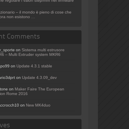
e regolare i valori step/mm nel firmware
izionario – il mondo è pieno di cose che
ora non esistono …
nt Comments
y_sporte
on
Sistema multi estrusore
6 – Multi Extruder system MKR6
opo99
on
Update 4.3.1 stable
ario3dprt
on
Update 4.3.09_dev
tone
on
Maker Faire The European
tion Rome 2016
ccrocch10
on
New MK4duo
ives