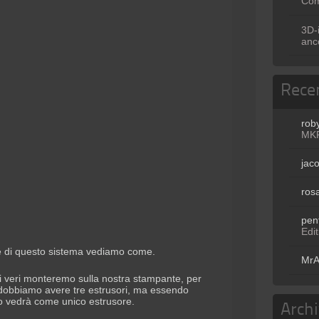
Com
3D-
anc
Rece
rob
MKR
jac
ros
pen
Edi
 di questo sistema vediamo come.
MrA
i veri monteremo sulla nostra stampante, per
obbiamo avere tre estrusori, ma essendo
 lo vedrà come unico estrusore.
Arch