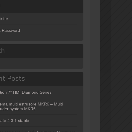
n
ister
t Password
ch
nt Posts
tion 7″ HMI Diamond Series
tema multi estrusore MKR6 – Multi
ruder system MKR6
ate 4.3.1 stable