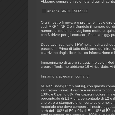
Abbiamo sempre un solo hotend quindi abil
#define SINGLENOZZLE
Ora il nostro firmware è pronto, è inutile dire 
vedi MKR4, NPr2 o il Dondolo il numero dei dri
numero di motori che vogliamo mettere, quind
con 3 driver per gli estrusori, l’ con la piggy pu
Dopo aver scaricato il FW nella nostra scheda 
parametri. Prima di tutto dobbiamo definire i 
ci arrivano dagli slicer, l’unica informazione è 
Immaginiamo di avere i classici tre colori Red
creare i Tools, ne abbiamo 16 vi ricordate, virt
Iniziamo a spiegare i comandi:
M163 S[index] P[mix value], con questo coman
valore[mix value], il valore è un numero con la
100% e 0 per lo 0%. Per capirci il colore fin
percentuale di E1 + una percentuale di E2 e i
che oltre a stampare di un certo colore noi c
materiale che deve comporre il nostro oggetto.
sarà del 100% di E0 + 0% di E1 + 0% di E2, se
ogni estrusore, ma sempre il 100% di materia