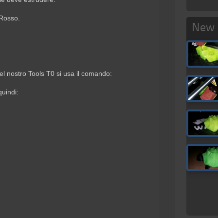
 Rosso.
New 
l nostro Tools T0 si usa il comando:
quindi: