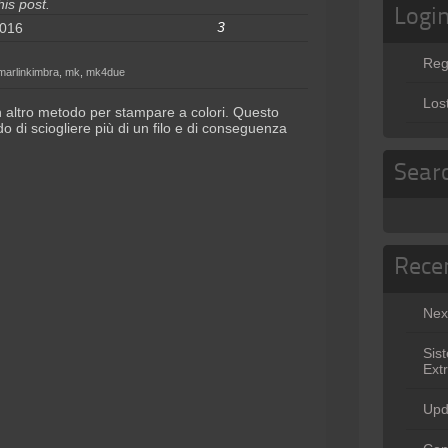
is post.
Logi
3
2016
Reg
marlinkimbra
,
mk
,
mk4due
Los
un altro metodo per stampare a colori. Questo
 di sciogliere più di un filo e di conseguenza
Sear
Rece
Nex
Sis
Ext
Upd