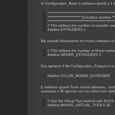
In Configuration_Basic.h settiamo quindi a 1 i
/***************************************************
************************** Extruders number ****
****************************************************
// This defines the number of extruder real
#define EXTRUDERS 1
Ma avendo fisicamente tre motori settiamo
// This defines the number of Driver ext
#define DRIVER_EXTRUDERS 3
Ora apriamo il file Configuration_Feature
#define COLOR_MIXING_EXTRUDER
E settiamo quanti Tools virtuali abbiamo, i tool
avessimo n fili ognuno con un colore ben defi
// Use the Virtual Tool method with M16
#define MIXING_VIRTUAL_TOOLS 16