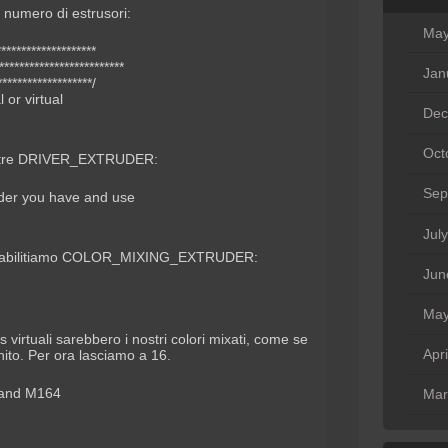
l numero di estrusori:
May
********************
***********************
Jan
*******************/
 or virtual
Dec
Oct
 a tre DRIVER_EXTRUDER:
Sep
ruder you have and use
Jul
.h e abilitiamo COLOR_MIXING_EXTRUDER:
Jun
May
s virtuali sarebbero i nostri colori mixati, come se
Apr
nito. Per ora lasciamo a 16.
3 and M164
Mar