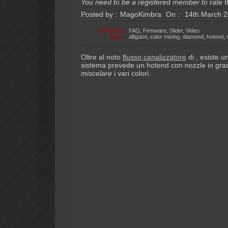
You need to be a registered member to rate th
Posted by :
MagoKimbra
On :
14th March 
Category:
FAQ
,
Firmware
,
Slider
,
Video
Tags:
alligator
,
color mixing
,
diamond
,
hotend
,
Oltre al noto
flusso canalizzatore
di , esiste 
sistema prevede un hotend con nozzle in grado
miscelare
i vari colori.