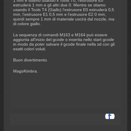
1 mm e stiamo usando il Tools T0, l’estrusore E0
estruderà 1 mm e gli altri due 0. Mentre se stiamo
usando il Tools T4 (Giallo) l’estrusore E0 estruderà 0,5
mm, l’estrusore E1 0,5 mm e l’estrusore E2 0 mm,
quindi sempre 1 mm di materiale uscirà dal nozzle, ma
di colore giallo.
La sequenza di comandi M163 e M164 può essere
aggiunta all’inizio del gcode o inserita nello start gcode
in modo da poter salvare il gcode finale nella sd con gli
esatti colori voluti.
Buon divertimento.
MagoKimbra.