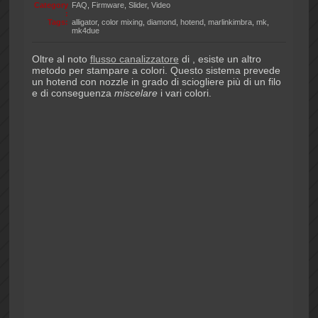
Category
FAQ
,
Firmware
,
Slider
,
Video
:
Tags:
alligator
,
color mixing
,
diamond
,
hotend
,
marlinkimbra
,
mk
,
mk4due
Oltre al noto
flusso canalizzatore
di , esiste un altro
metodo per stampare a colori. Questo sistema prevede
un hotend con nozzle in grado di sciogliere più di un filo
e di conseguenza
miscelare
i vari colori.