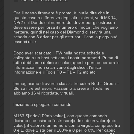
Ora il nostro firmware è pronto, è inutile dire che in
questo caso a differenza degli altri sistemi, vedi MKR4,
NPr2 o il Dondolo il numero dei driver per gli estrusori
deve essere per forza il numero di motori che vogliamo
mettere, quindi nel caso del Diamond ci servirà una
scheda con 3 driver per gli estrusori, l’ con la piggy può
esserci utile.
Dopo aver scaricato il FW nella nostra scheda e
collegata a un host settiamo i nostri parametri. Prima di
tutto dobbiamo definire i colori, questo perché per ora le
informazioni non ci arrivano dagli slicer, l’unica
informazione è il Tools T0 – T1 – T2 etc etc.
Immaginiamo di avere i classici tre colori Red – Green –
Blu su i tre estrusori. Passiamo a creare i Tools, ne
abbiamo 16 vi ricordate, virtuali.
Iniziamo a spiegare i comandi:
M163 S[index] P[mix value], con questo comando
diciamo che usiamo l’estrusore[index] di un valore[mix
value], il valore è un numero con la virgola compreso tra
0 e 1, dove 1 sta per il 100% e 0 per lo 0%. Per capirci il