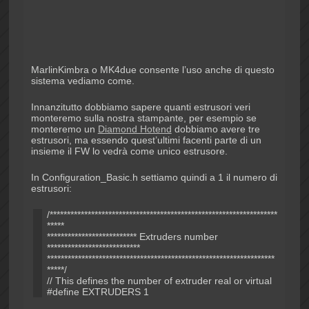
MarlinKimbra o MK4due consente l’uso anche di questo
sistema vediamo come.
Innanzitutto dobbiamo sapere quanti estrusori veri
monteremo sulla nostra stampante, per esempio se
monteremo un
Diamond Hotend
dobbiamo avere tre
estrusori, ma essendo quest’ultimi facenti parte di un
insieme il FW lo vedrà come unico estrusore.
In Configuration_Basic.h settiamo quindi a 1 il numero di
estrusori:
/******************************************************************
*****
************************** Extruders number
***************************
******************************************************************
*****/
// This defines the number of extruder real or virtual
#define EXTRUDERS 1