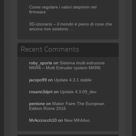
Come regolare i valori step/mm nel
firmware
3D-izionario – il mondo è pieno di cose che
ancora non esistono …
Recent Comments
roby_sporte
on
Sistema multi estrusore
MKR6 – Multi Extruder system MKR6
jacopo99
on
Update 4.3.1 stable
rosario3dprt
on
Update 4.3.09_dev
pentone
on
Maker Faire The European
Edition Rome 2016
MrAccrocch10
on
New MK4duo