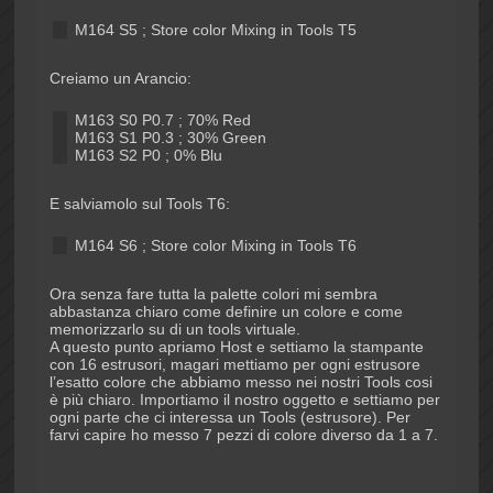
M164 S5 ; Store color Mixing in Tools T5
Creiamo un Arancio:
M163 S0 P0.7 ; 70% Red
M163 S1 P0.3 ; 30% Green
M163 S2 P0 ; 0% Blu
E salviamolo sul Tools T6:
M164 S6 ; Store color Mixing in Tools T6
Ora senza fare tutta la palette colori mi sembra
abbastanza chiaro come definire un colore e come
memorizzarlo su di un tools virtuale.
A questo punto apriamo Host e settiamo la stampante
con 16 estrusori, magari mettiamo per ogni estrusore
l’esatto colore che abbiamo messo nei nostri Tools cosi
è più chiaro. Importiamo il nostro oggetto e settiamo per
ogni parte che ci interessa un Tools (estrusore). Per
farvi capire ho messo 7 pezzi di colore diverso da 1 a 7.