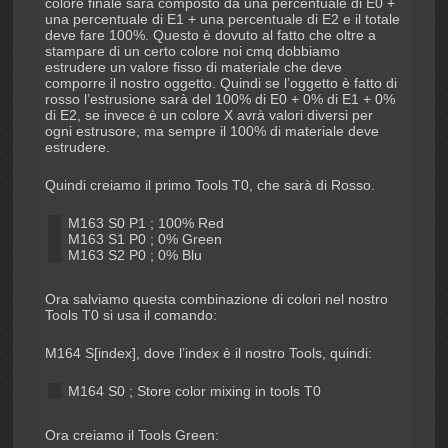
colore finale sarà composto da una percentuale di E0 +
una percentuale di E1 + una percentuale di E2 e il totale
deve fare 100%. Questo è dovuto al fatto che oltre a
stampare di un certo colore noi cmq dobbiamo
estrudere un valore fisso di materiale che deve
comporre il nostro oggetto. Quindi se l’oggetto è fatto di
rosso l’estrusione sarà del 100% di E0 + 0% di E1 + 0%
di E2, se invece è un colore X avrà valori diversi per
ogni estrusore, ma sempre il 100% di materiale deve
estrudere.
Quindi creiamo il primo Tools T0, che sarà di Rosso.
M163 S0 P1 ; 100% Red
M163 S1 P0 ; 0% Green
M163 S2 P0 ; 0% Blu
Ora salviamo questa combinazione di colori nel nostro
Tools T0 si usa il comando:
M164 S[index], dove l’index è il nostro Tools, quindi:
M164 S0 ; Store color mixing in tools T0
Ora creiamo il Tools Green: