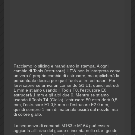
Facciamo lo slicing e mandiamo in stampa. A ogni
cambio di Tools (estrusore) il FW non lo interpreta come
un vero è proprio cambio di estrusore, ma applicherà la
percentuale decisa per quel Tools ai tre estrusori. Per
farvi capire se arriva un comando G1 E1, quindi estrudi
1 mm e stiamo usando il Tools T0, l’estrusore E0
estruderà 1 mm e gli altri due 0. Mentre se stiamo
usando il Tools T4 (Giallo) l’estrusore E0 estruderà 0,5
mm, l’estrusore E1 0,5 mm e l’estrusore E2 0 mm,
quindi sempre 1 mm di materiale uscirà dal nozzle, ma
di colore giallo.
La sequenza di comandi M163 e M164 può essere
aggiunta all’inizio del gcode o inserita nello start gcode