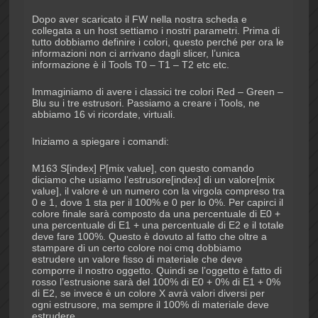
Dopo aver scaricato il FW nella nostra scheda e
collegata a un host settiamo i nostri parametri. Prima di
tutto dobbiamo definire i colori, questo perché per ora le
informazioni non ci arrivano dagli slicer, l’unica
informazione è il Tools T0 – T1 – T2 etc etc.
Immaginiamo di avere i classici tre colori Red – Green –
Blu su i tre estrusori. Passiamo a creare i Tools, ne
abbiamo 16 vi ricordate, virtuali.
Iniziamo a spiegare i comandi:
M163 S[index] P[mix value], con questo comando
diciamo che usiamo l’estrusore[index] di un valore[mix
value], il valore è un numero con la virgola compreso tra
0 e 1, dove 1 sta per il 100% e 0 per lo 0%. Per capirci il
colore finale sarà composto da una percentuale di E0 +
una percentuale di E1 + una percentuale di E2 e il totale
deve fare 100%. Questo è dovuto al fatto che oltre a
stampare di un certo colore noi cmq dobbiamo
estrudere un valore fisso di materiale che deve
comporre il nostro oggetto. Quindi se l’oggetto è fatto di
rosso l’estrusione sarà del 100% di E0 + 0% di E1 + 0%
di E2, se invece è un colore X avrà valori diversi per
ogni estrusore, ma sempre il 100% di materiale deve
estrudere.