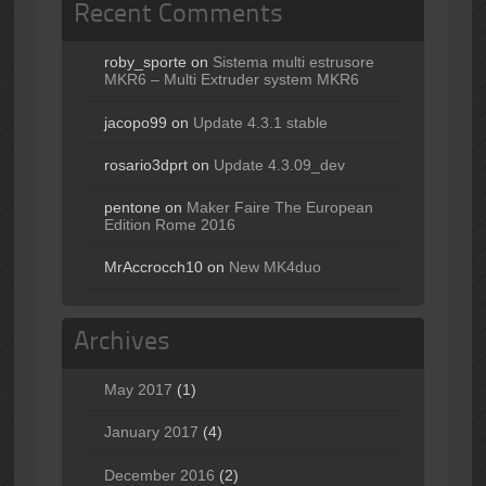
Recent Comments
roby_sporte
on
Sistema multi estrusore
MKR6 – Multi Extruder system MKR6
jacopo99
on
Update 4.3.1 stable
rosario3dprt
on
Update 4.3.09_dev
pentone
on
Maker Faire The European
Edition Rome 2016
MrAccrocch10
on
New MK4duo
Archives
May 2017
(1)
January 2017
(4)
December 2016
(2)