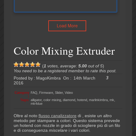
Load More
Color Mixing Extruder
(
1
votes, average:
5.00
out of 5
)
You need to be a registered member to rate this post.
3
Posted by :
MagoKimbra
On :
14th March
2016
Category
FAQ
,
Firmware
,
Slider
,
Video
:
Tags:
alligator
,
color mixing
,
diamond
,
hotend
,
marlinkimbra
,
mk
,
mk4due
Oltre al noto
flusso canalizzatore
di , esiste un altro
metodo per stampare a colori. Questo sistema prevede
un hotend con nozzle in grado di sciogliere più di un filo
e di conseguenza
miscelare
i vari colori.