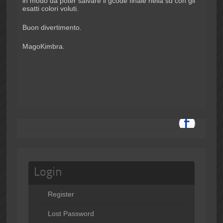
in modo da poter salvare il gcode finale nella sd con gli
esatti colori voluti.
Buon divertimento.
MagoKimbra.
Login
Register
Lost Password