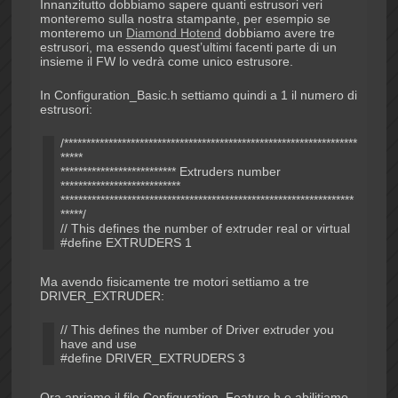
Innanzitutto dobbiamo sapere quanti estrusori veri
monteremo sulla nostra stampante, per esempio se
monteremo un
Diamond Hotend
dobbiamo avere tre
estrusori, ma essendo quest’ultimi facenti parte di un
insieme il FW lo vedrà come unico estrusore.
In Configuration_Basic.h settiamo quindi a 1 il numero di
estrusori:
/******************************************************************
*****
************************** Extruders number
***************************
******************************************************************
*****/
// This defines the number of extruder real or virtual
#define EXTRUDERS 1
Ma avendo fisicamente tre motori settiamo a tre
DRIVER_EXTRUDER:
// This defines the number of Driver extruder you
have and use
#define DRIVER_EXTRUDERS 3
Ora apriamo il file Configuration_Feature.h e abilitiamo