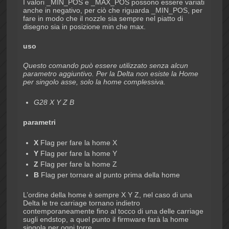
I valori _MIN_POS e _MAX_POS possono essere variati
anche in negativo, per ciò che riguarda _MIN_POS, per
fare in modo che il nozzle sia sempre nel piatto di
disegno sia in posizione min che max.
uso
Questo comando può essere utilizzato senza alcun
parametro aggiuntivo. Per la Delta non esiste la Home
per singolo asse, solo la home complessiva.
G28 X Y Z B
parametri
X
Flag per fare la home X
Y
Flag per fare la home Y
Z
Flag per fare la home Z
B
Flag per tornare al punto prima della home
L’ordine della home è sempre X Y Z, nel caso di una
Delta le tre carriage tornano indietro
contemporaneamente fino al tocco di una delle carriage
sugli endstop, a quel punto il firmware farà la home
singola per ogni torre.