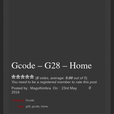
Gcode – G28 – Home
(
0
votes, average:
0.00
out of 5
)
You need to be a registered member to rate this post.
0
Posted by :
MagoKimbra
On :
23rd May
2016
Category
Gcode
:
Tags:
g28
,
gcode
,
home