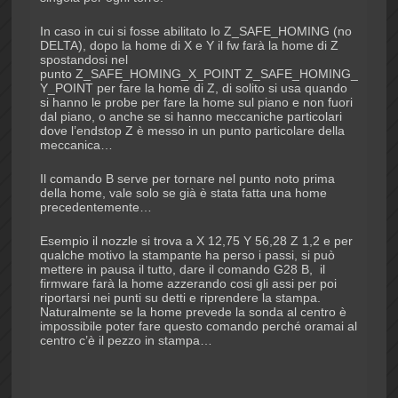
In caso in cui si fosse abilitato lo Z_SAFE_HOMING (no
DELTA), dopo la home di X e Y il fw farà la home di Z
spostandosi nel
punto Z_SAFE_HOMING_X_POINT Z_SAFE_HOMING_
Y_POINT per fare la home di Z, di solito si usa quando
si hanno le probe per fare la home sul piano e non fuori
dal piano, o anche se si hanno meccaniche particolari
dove l’endstop Z è messo in un punto particolare della
meccanica…
Il comando B serve per tornare nel punto noto prima
della home, vale solo se già è stata fatta una home
precedentemente…
Esempio il nozzle si trova a X 12,75 Y 56,28 Z 1,2 e per
qualche motivo la stampante ha perso i passi, si può
mettere in pausa il tutto, dare il comando G28 B, il
firmware farà la home azzerando cosi gli assi per poi
riportarsi nei punti su detti e riprendere la stampa.
Naturalmente se la home prevede la sonda al centro è
impossibile poter fare questo comando perché oramai al
centro c’è il pezzo in stampa…