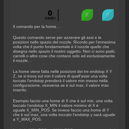
0
SHARES
Il comando per la home…
Questo comando serve per azzerare gli assi e le
posizioni nello spazio del nozzle. Ricordo per l’ennesima
volta che il punto fondamentale è il nozzle quello che
disegna nello spazio il nostro oggetto. Non ci sono piatti,
carrelli o altre cose che contano solo ed esclusivamente
il nozzle…
La home viene fatta nelle posizioni dei tre endstop X Y
Z, se si trova sul min il valore di quell’asse una volta
toccato l’endstop prenderà il valore min messo nella
configurazione, viceversa se è sul max, il valore max
inserito.
Esempio faccio una home di X che è sul min, una volta
toccato l’endstop X_MIN il valore minimo di X è
uguale X_MIN_POS. Se invece faccio una home di Y
che è sul max, una volta toccato l’endstop y sarà uguale
a Y_MAX_POS.