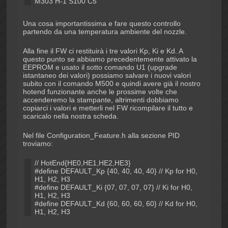
M303 H-1 S100 C5
Una cosa importantissima e fare questo controllo
partendo da una temperatura ambiente del nozzle.
Alla fine il FW ci restituirà i tre valori Kp, Ki e Kd. A
questo punto se abbiamo precedentemente attivato la
EEPROM e usato il sotto comando U1 (upgrade
istantaneo dei valori) possiamo salvare i nuovi valori
subito con il comando M500 e quindi avere già il nostro
hotend funzionante anche le prossime volte che
accenderemo la stampante, altrimenti dobbiamo
copiarci i valori e metterli nel FW ricompilare il tutto e
scaricalo nella nostra scheda.
Nel file Configuration_Feature.h alla sezione PID
troviamo:
// HotEnd{HE0,HE1,HE2,HE3}
#define DEFAULT_Kp {40, 40, 40, 40} // Kp for H0,
H1, H2, H3
#define DEFAULT_Ki {07, 07, 07, 07} // Ki for H0,
H1, H2, H3
#define DEFAULT_Kd {60, 60, 60, 60} // Kd for H0,
H1, H2, H3