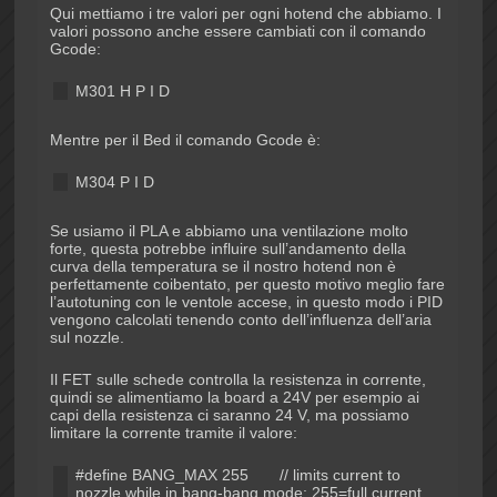
Qui mettiamo i tre valori per ogni hotend che abbiamo. I
valori possono anche essere cambiati con il comando
Gcode:
M301 H
P
I
D
Mentre per il Bed il comando Gcode è:
M304 P
I
D
Se usiamo il PLA e abbiamo una ventilazione molto
forte, questa potrebbe influire sull’andamento della
curva della temperatura se il nostro hotend non è
perfettamente coibentato, per questo motivo meglio fare
l’autotuning con le ventole accese, in questo modo i PID
vengono calcolati tenendo conto dell’influenza dell’aria
sul nozzle.
Il FET sulle schede controlla la resistenza in corrente,
quindi se alimentiamo la board a 24V per esempio ai
capi della resistenza ci saranno 24 V, ma possiamo
limitare la corrente tramite il valore:
#define BANG_MAX 255 // limits current to
nozzle while in bang-bang mode; 255=full current