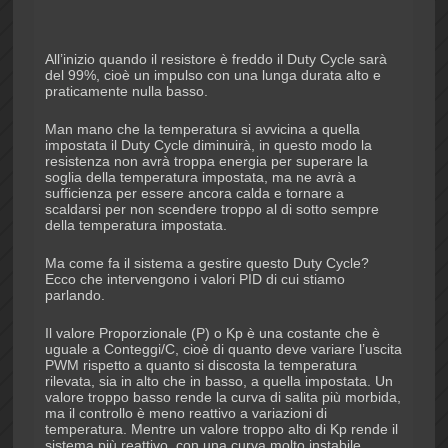
All’inizio quando il resistore è freddo il Duty Cycle sarà
del 99%, cioè un impulso con una lunga durata alto e
praticamente nulla basso.
Man mano che la temperatura si avvicina a quella
impostata il Duty Cycle diminuirà, in questo modo la
resistenza non avrà troppa energia per superare la
soglia della temperatura impostata, ma ne avrà a
sufficienza per essere ancora calda e tornare a
scaldarsi per non scendere troppo al di sotto sempre
della temperatura impostata.
Ma come fa il sistema a gestire questo Duty Cycle?
Ecco che intervengono i valori PID di cui stiamo
parlando.
Il valore Proporzionale (P) o Kp è una costante che è
uguale a Conteggi/C, cioè di quanto deve variare l’uscita
PWM rispetto a quanto si discosta la temperatura
rilevata, sia in alto che in basso, a quella impostata. Un
valore troppo basso rende la curva di salita più morbida,
ma il controllo è meno reattivo a variazioni di
temperatura. Mentre un valore troppo alto di Kp rende il
sistema più reattivo, con una curva molto instabile