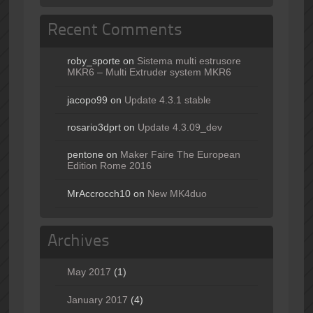
Recent Comments
roby_sporte
on
Sistema multi estrusore
MKR6 – Multi Extruder system MKR6
jacopo99
on
Update 4.3.1 stable
rosario3dprt
on
Update 4.3.09_dev
pentone
on
Maker Faire The European
Edition Rome 2016
MrAccrocch10
on
New MK4duo
Archives
May 2017
(1)
January 2017
(4)