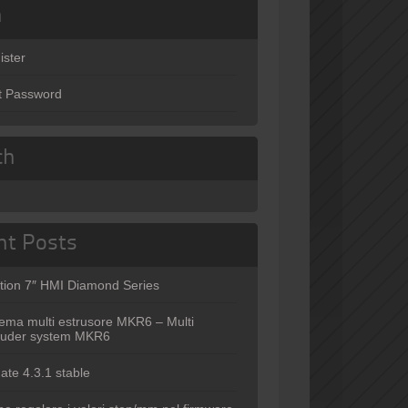
n
ister
t Password
ch
nt Posts
tion 7″ HMI Diamond Series
tema multi estrusore MKR6 – Multi
ruder system MKR6
ate 4.3.1 stable