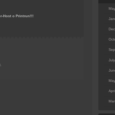
May
er-Host o Printrun!!!
Jan
Dec
Oct
Sep
Jul
.
Jun
May
Apr
Mar