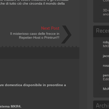
Com
e di tutto ciò che circonda il mondo della
3D-
anc
Next Post
Rece
Il misterioso caso delle frecce in
Repetier-Host o Printrun!!!
rob
MKR
jac
ros
pen
Edi
re domestica disponibile in preordine a
MrA
Arch
sistema MKR4.