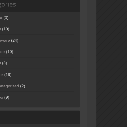
gories
ta
(3)
Q
(10)
mware
(24)
ode
(10)
D
(3)
er
(19)
ategorised
(2)
eo
(9)