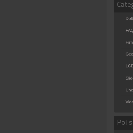
Cate
Del
FA
Fir
Gc
LC
Slid
Unc
Vid
Polls