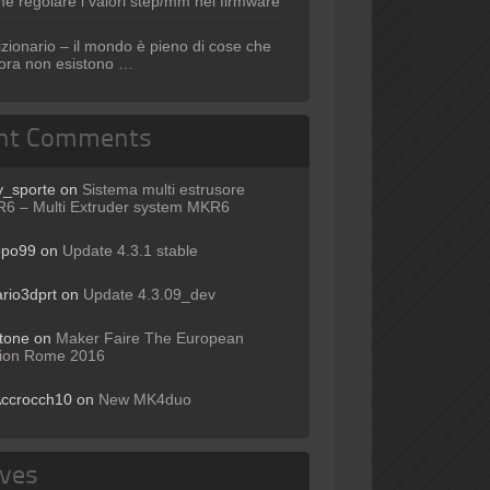
e regolare i valori step/mm nel firmware
izionario – il mondo è pieno di cose che
ora non esistono …
nt Comments
y_sporte
on
Sistema multi estrusore
6 – Multi Extruder system MKR6
opo99
on
Update 4.3.1 stable
ario3dprt
on
Update 4.3.09_dev
tone
on
Maker Faire The European
tion Rome 2016
ccrocch10
on
New MK4duo
ives