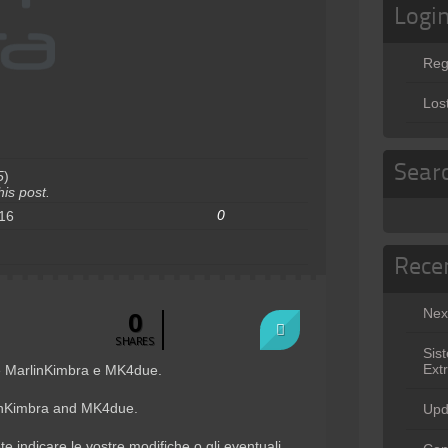
Logi
Reg
Los
Sear
5
)
is post.
0
16
Rece
0
Nex
SHARES
Sis
Ext
e MarlinKimbra e MK4due.
inKimbra and MK4due.
Upd
 indicare le vostre modifiche o gli eventuali