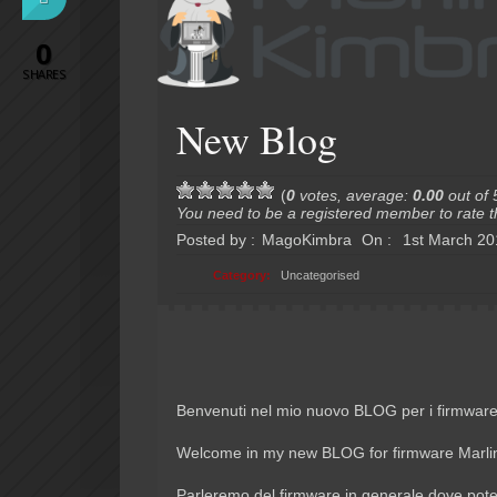
0
SHARES
New Blog
(
0
votes, average:
0.00
out of 
You need to be a registered member to rate th
Posted by :
MagoKimbra
On :
1st March 20
Category:
Uncategorised
Benvenuti nel mio nuovo BLOG per i firmwar
Welcome in my new BLOG for firmware Marl
Parleremo del firmware in generale dove potete